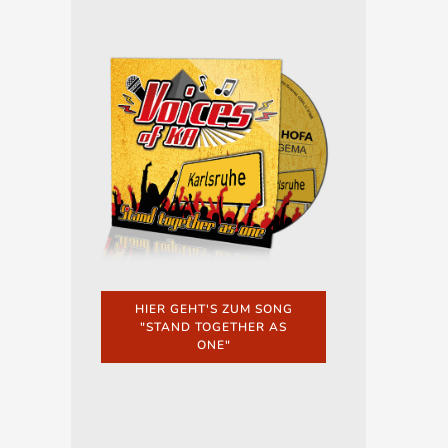
HIER GEHT'S ZUM SONG
"STAND TOGETHER AS
ONE"