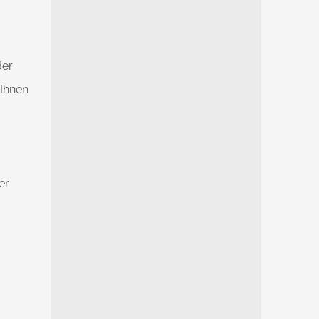
der
 Ihnen
er