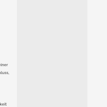
einer
hluss,
keit