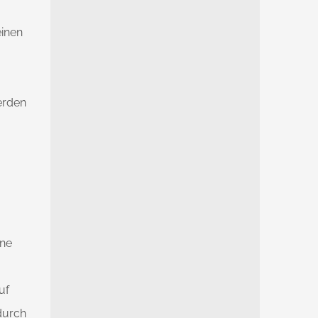
einen
erden
ine
uf
durch