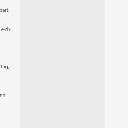
bart;
hweis
Tag,
enn