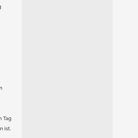
g
en
m Tag
 ist.